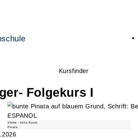
hschule
Kursfinder
ger- Folgekurs I
Be
Visme - kvhs Kusel
Pinata
1.2026