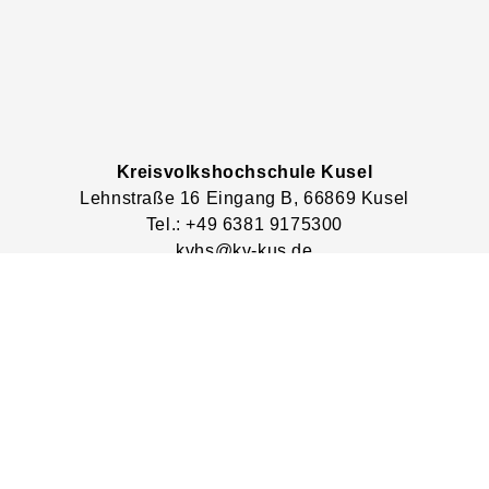
Kreisvolkshochschule Kusel
Lehnstraße
16
Eingang B
, 66869
Kusel
Tel.: +49 6381 9175300
kvhs@kv-kus.de
KVHS Kusel
Lage & Routenplaner